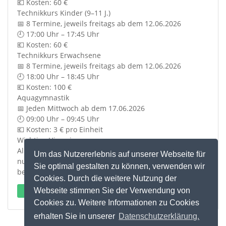
💶 Kosten: 60 €
Technikkurs Kinder (9–11 J.)
📅 8 Termine, jeweils freitags ab dem 12.06.2026
🕘 17:00 Uhr – 17:45 Uhr
💶 Kosten: 60 €
Technikkurs Erwachsene
📅 8 Termine, jeweils freitags ab dem 12.06.2026
🕘 18:00 Uhr – 18:45 Uhr
💶 Kosten: 100 €
Aquagymnastik
📅 Jeden Mittwoch ab dem 17.06.2026
🕘 09:00 Uhr – 09:45 Uhr
💶 Kosten: 3 € pro Einheit
Wichtige Hinweise:
Alle Kurse sind aus versicherungstechnischen Gründen
Um das Nutzererlebnis auf unserer Webseite für
nur für Mitglieder des SV Nußdorf. Die Plätze sind
Sie optimal gestalten zu können, verwenden wir
begrenzt. Fragen und Anmeldung unter dem Link.
Cookies. Durch die weitere Nutzung der
Webseite stimmen Sie der Verwendung von
Externen Link öffnen
Cookies zu. Weitere Informationen zu Cookies
erhalten Sie in unserer
Datenschutzerklärung.